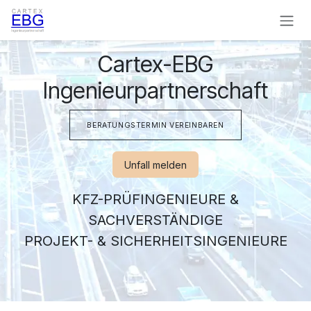
Zum Inhalt springen
Cartex-EBG
Ingenieurpartnerschaft
BERATUNGSTERMIN VER​​​​EINBAREN
Unfall melden
KFZ-PRÜFINGENIEURE &
SACHVERSTÄNDIGE
PROJEKT- & SICHERHEITSINGENIEURE